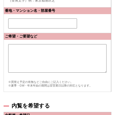
（全角文字）例：東京都港区芝
番地・マンション名・部屋番号
ご希望・ご要望など
※買替え予定の有無などご自由にご記入ください。
※夏季・GW・年末年始の期間は翌営業日以降の対応となります。
内覧を希望する