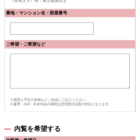
（全角文字）例：東京都港区芝
番地・マンション名・部屋番号
ご希望・ご要望など
※買替え予定の有無などご自由にご記入ください。
※夏季・GW・年末年始の期間は翌営業日以降の対応となります。
内覧を希望する