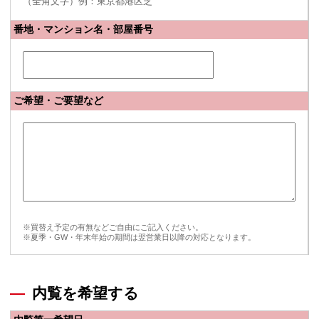
（全角文字）例：東京都港区芝
番地・マンション名・部屋番号
ご希望・ご要望など
※買替え予定の有無などご自由にご記入ください。
※夏季・GW・年末年始の期間は翌営業日以降の対応となります。
内覧を希望する