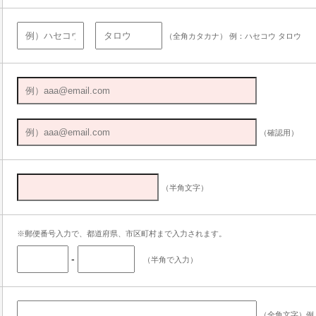
（全角カタカナ） 例：ハセコウ タロウ
（確認用）
（半角文字）
※郵便番号入力で、都道府県、市区町村まで入力されます。
-
（半角で入力）
（全角文字）例