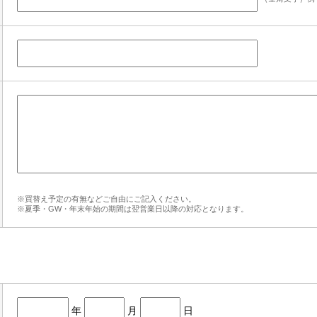
※買替え予定の有無などご自由にご記入ください。
※夏季・GW・年末年始の期間は翌営業日以降の対応となります。
年
月
日