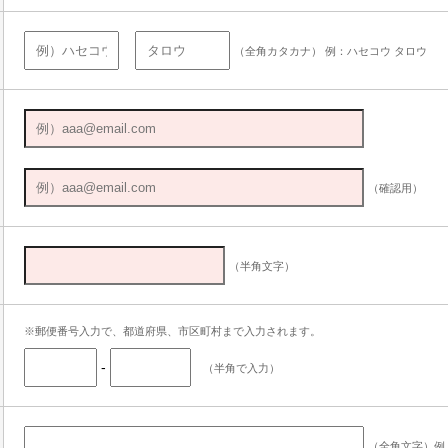
（全角カタカナ） 例：ハセコウ タロウ
（確認用）
（半角文字）
※郵便番号入力で、都道府県、市区町村まで入力されます。
-
（半角で入力）
（全角文字）例