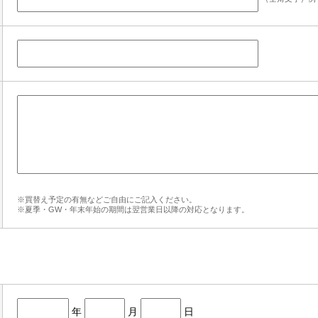
※買替え予定の有無などご自由にご記入ください。
※夏季・GW・年末年始の期間は翌営業日以降の対応となります。
年
月
日