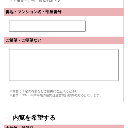
（全角文字）例：東京都港区芝
番地・マンション名・部屋番号
ご希望・ご要望など
※買替え予定の有無などご自由にご記入ください。
※夏季・GW・年末年始の期間は翌営業日以降の対応となります。
内覧を希望する