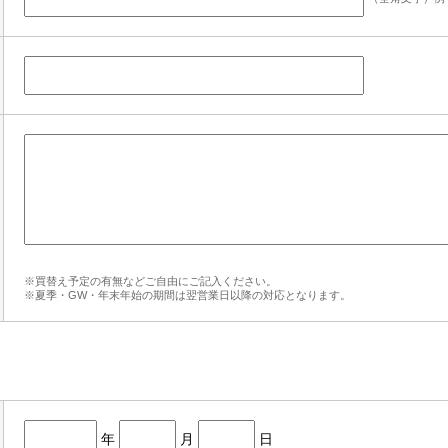
※買替え予定の有無などご自由にご記入ください。
※夏季・GW・年末年始の期間は翌営業日以降の対応となります。
年
月
日