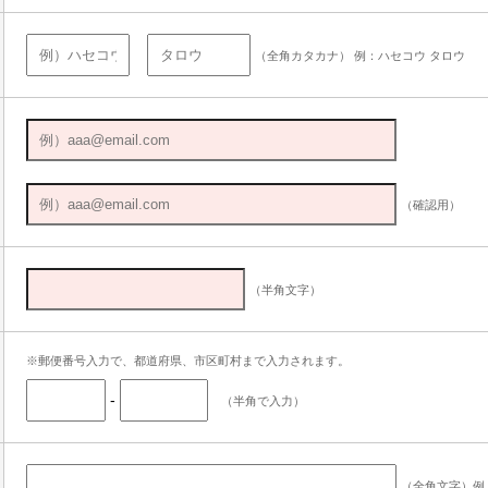
（全角カタカナ） 例：ハセコウ タロウ
（確認用）
（半角文字）
※郵便番号入力で、都道府県、市区町村まで入力されます。
-
（半角で入力）
（全角文字）例