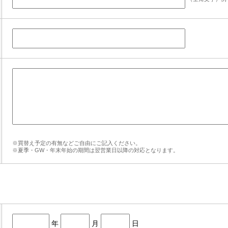
※買替え予定の有無などご自由にご記入ください。
※夏季・GW・年末年始の期間は翌営業日以降の対応となります。
年
月
日