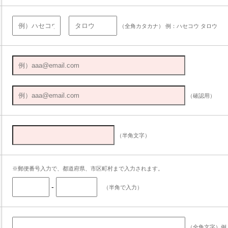
（全角カタカナ） 例：ハセコウ タロウ
（確認用）
（半角文字）
※郵便番号入力で、都道府県、市区町村まで入力されます。
-
（半角で入力）
（全角文字）例