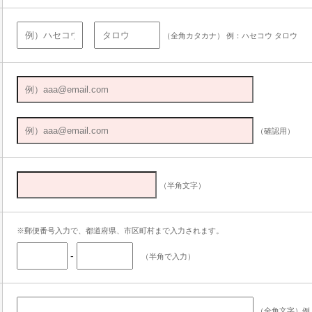
（全角カタカナ） 例：ハセコウ タロウ
（確認用）
（半角文字）
※郵便番号入力で、都道府県、市区町村まで入力されます。
-
（半角で入力）
（全角文字）例