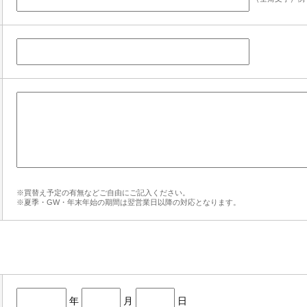
※買替え予定の有無などご自由にご記入ください。
※夏季・GW・年末年始の期間は翌営業日以降の対応となります。
年
月
日