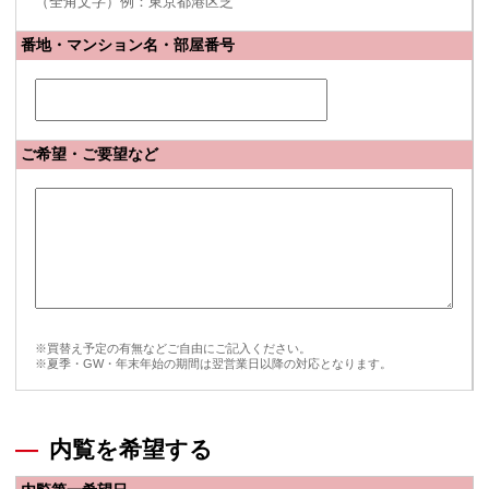
（全角文字）例：東京都港区芝
番地・マンション名・部屋番号
ご希望・ご要望など
※買替え予定の有無などご自由にご記入ください。
※夏季・GW・年末年始の期間は翌営業日以降の対応となります。
内覧を希望する