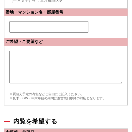
（全角文字）例：東京都港区芝
番地・マンション名・部屋番号
ご希望・ご要望など
※買替え予定の有無などご自由にご記入ください。
※夏季・GW・年末年始の期間は翌営業日以降の対応となります。
内覧を希望する