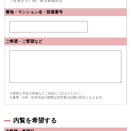
（全角文字）例：東京都港区芝
番地・マンション名・部屋番号
ご希望・ご要望など
※買替え予定の有無などご自由にご記入ください。
※夏季・GW・年末年始の期間は翌営業日以降の対応となります。
内覧を希望する