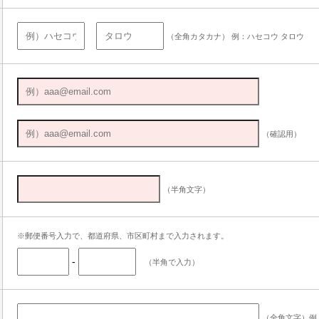
（全角カタカナ） 例：ハセコウ タロウ
（確認用）
（半角文字）
※郵便番号入力で、都道府県、市区町村まで入力されます。
-
（半角で入力）
（全角文字）例