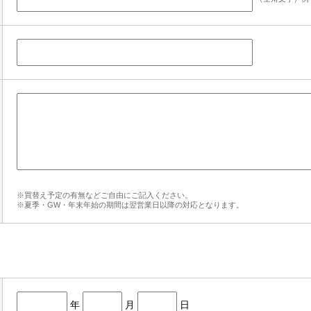
※買替え予定の有無などご自由にご記入ください。
※夏季・GW・年末年始の期間は翌営業日以降の対応となります。
年
月
日