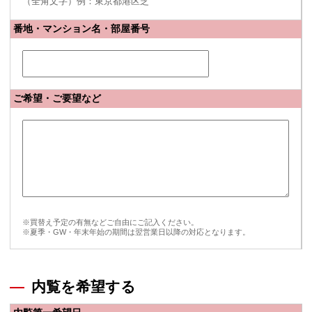
（全角文字）例：東京都港区芝
番地・マンション名・部屋番号
ご希望・ご要望など
※買替え予定の有無などご自由にご記入ください。
※夏季・GW・年末年始の期間は翌営業日以降の対応となります。
内覧を希望する