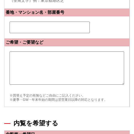
（全角文字）例：東京都港区芝
番地・マンション名・部屋番号
ご希望・ご要望など
※買替え予定の有無などご自由にご記入ください。
※夏季・GW・年末年始の期間は翌営業日以降の対応となります。
内覧を希望する