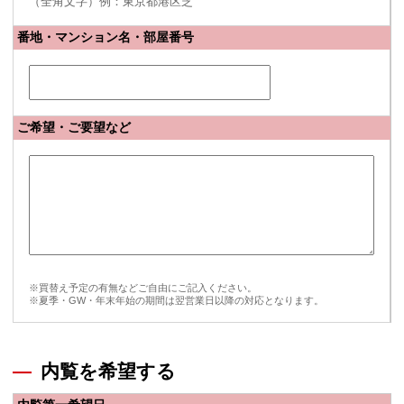
（全角文字）例：東京都港区芝
番地・マンション名・部屋番号
ご希望・ご要望など
※買替え予定の有無などご自由にご記入ください。
※夏季・GW・年末年始の期間は翌営業日以降の対応となります。
内覧を希望する