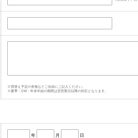
※買替え予定の有無などご自由にご記入ください。
※夏季・GW・年末年始の期間は翌営業日以降の対応となります。
年
月
日