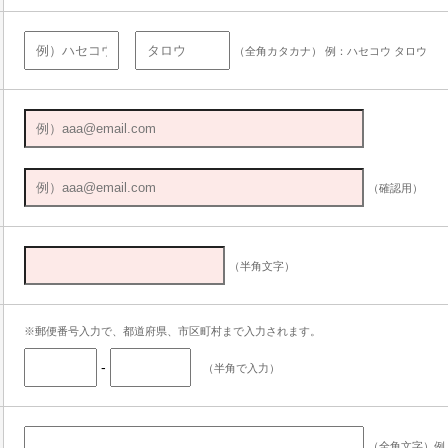
（全角カタカナ） 例：ハセコウ タロウ
（確認用）
（半角文字）
※郵便番号入力で、都道府県、市区町村まで入力されます。
-
（半角で入力）
（全角文字）例