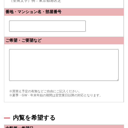
（全角文字）例：東京都港区芝
番地・マンション名・部屋番号
ご希望・ご要望など
※買替え予定の有無などご自由にご記入ください。
※夏季・GW・年末年始の期間は翌営業日以降の対応となります。
内覧を希望する