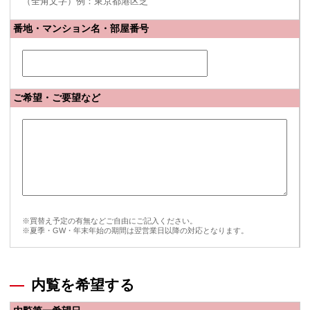
（全角文字）例：東京都港区芝
番地・マンション名・部屋番号
ご希望・ご要望など
※買替え予定の有無などご自由にご記入ください。
※夏季・GW・年末年始の期間は翌営業日以降の対応となります。
内覧を希望する