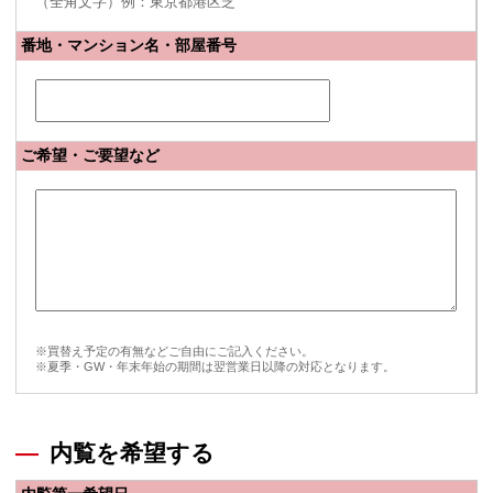
（全角文字）例：東京都港区芝
番地・マンション名・部屋番号
ご希望・ご要望など
※買替え予定の有無などご自由にご記入ください。
※夏季・GW・年末年始の期間は翌営業日以降の対応となります。
内覧を希望する