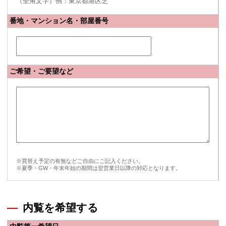
（全角文字）例：東京都港区芝
番地・マンション名・部屋番号
ご希望・ご要望など
※買替え予定の有無などご自由にご記入ください。
※夏季・GW・年末年始の期間は翌営業日以降の対応となります。
内覧を希望する