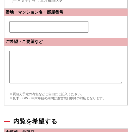
（全角文字）例：東京都港区芝
番地・マンション名・部屋番号
ご希望・ご要望など
※買替え予定の有無などご自由にご記入ください。
※夏季・GW・年末年始の期間は翌営業日以降の対応となります。
内覧を希望する