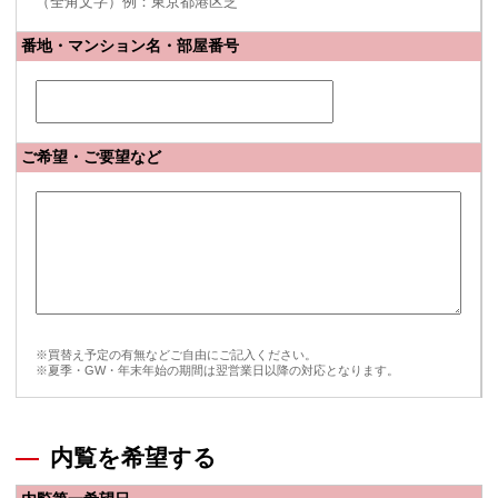
（全角文字）例：東京都港区芝
番地・マンション名・部屋番号
ご希望・ご要望など
※買替え予定の有無などご自由にご記入ください。
※夏季・GW・年末年始の期間は翌営業日以降の対応となります。
内覧を希望する