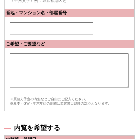
（全角文字）例：東京都港区芝
番地・マンション名・部屋番号
ご希望・ご要望など
※買替え予定の有無などご自由にご記入ください。
※夏季・GW・年末年始の期間は翌営業日以降の対応となります。
内覧を希望する