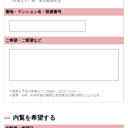
（全角文字）例：東京都港区芝
番地・マンション名・部屋番号
ご希望・ご要望など
※買替え予定の有無などご自由にご記入ください。
※夏季・GW・年末年始の期間は翌営業日以降の対応となります。
内覧を希望する