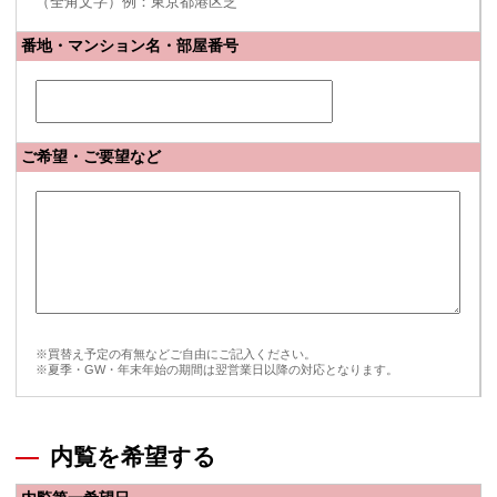
（全角文字）例：東京都港区芝
番地・マンション名・部屋番号
ご希望・ご要望など
※買替え予定の有無などご自由にご記入ください。
※夏季・GW・年末年始の期間は翌営業日以降の対応となります。
内覧を希望する