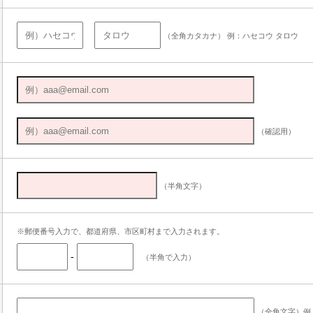
（全角カタカナ） 例：ハセコウ タロウ
（確認用）
（半角文字）
※郵便番号入力で、都道府県、市区町村まで入力されます。
-
（半角で入力）
（全角文字）例