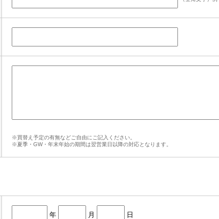
※買替え予定の有無などご自由にご記入ください。
※夏季・GW・年末年始の期間は翌営業日以降の対応となります。
年
月
日