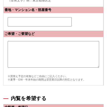
（全角文字）例：東京都港区芝
番地・マンション名・部屋番号
ご希望・ご要望など
※買替え予定の有無などご自由にご記入ください。
※夏季・GW・年末年始の期間は翌営業日以降の対応となります。
内覧を希望する