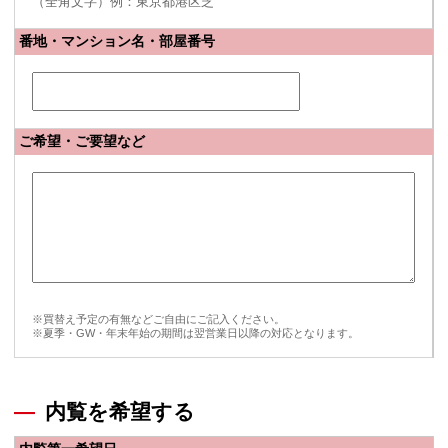
（全角文字）例：東京都港区芝
番地・マンション名・部屋番号
ご希望・ご要望など
※買替え予定の有無などご自由にご記入ください。
※夏季・GW・年末年始の期間は翌営業日以降の対応となります。
内覧を希望する