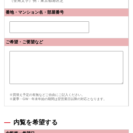
（全角文字）例：東京都港区芝
番地・マンション名・部屋番号
ご希望・ご要望など
※買替え予定の有無などご自由にご記入ください。
※夏季・GW・年末年始の期間は翌営業日以降の対応となります。
内覧を希望する