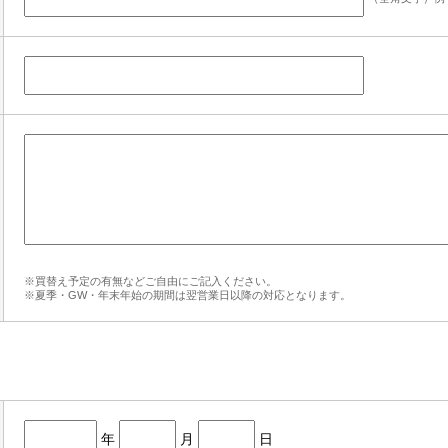
※買替え予定の有無などご自由にご記入ください。
※夏季・GW・年末年始の期間は翌営業日以降の対応となります。
年
月
日