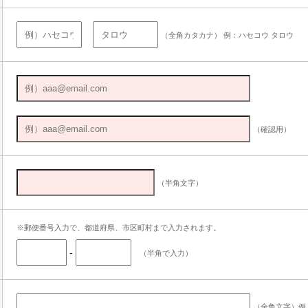
（全角カタカナ） 例：ハセコウ タロウ
（確認用）
（半角文字）
※郵便番号入力で、都道府県、市区町村まで入力されます。
-
（半角で入力）
（全角文字）例