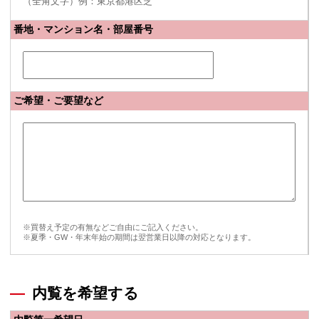
（全角文字）例：東京都港区芝
番地・マンション名・部屋番号
ご希望・ご要望など
※買替え予定の有無などご自由にご記入ください。
※夏季・GW・年末年始の期間は翌営業日以降の対応となります。
内覧を希望する