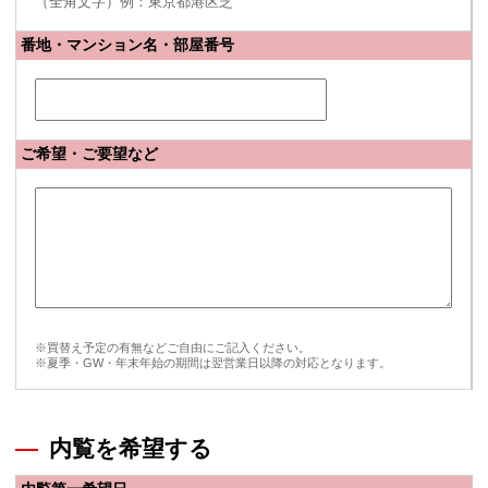
（全角文字）例：東京都港区芝
番地・マンション名・部屋番号
ご希望・ご要望など
※買替え予定の有無などご自由にご記入ください。
※夏季・GW・年末年始の期間は翌営業日以降の対応となります。
内覧を希望する