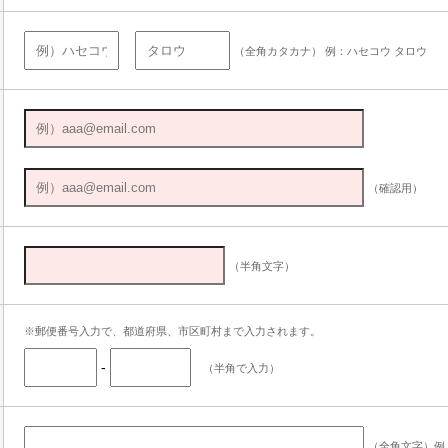
（全角カタカナ） 例：ハセコウ タロウ
（確認用）
（半角文字）
※郵便番号入力で、都道府県、市区町村まで入力されます。
-
（半角で入力）
（全角文字）例