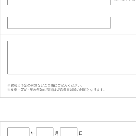
※買替え予定の有無などご自由にご記入ください。
※夏季・GW・年末年始の期間は翌営業日以降の対応となります。
年
月
日