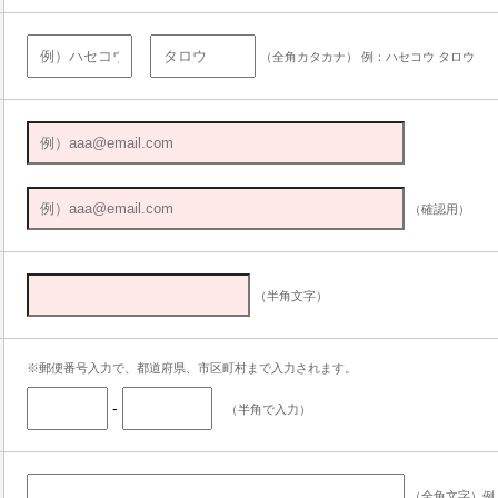
（全角カタカナ） 例：ハセコウ タロウ
（確認用）
（半角文字）
※郵便番号入力で、都道府県、市区町村まで入力されます。
-
（半角で入力）
（全角文字）例