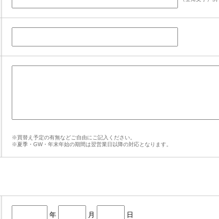
※買替え予定の有無などご自由にご記入ください。
※夏季・GW・年末年始の期間は翌営業日以降の対応となります。
年
月
日