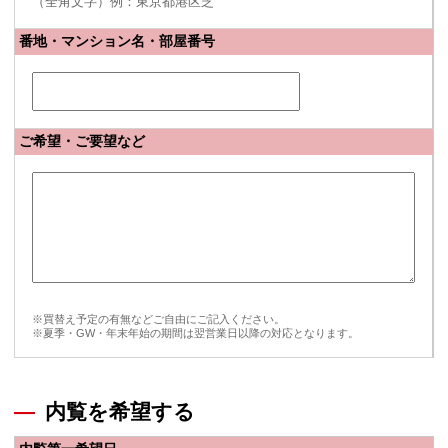
（全角文字）例：東京都港区芝
番地・マンション名・部屋番号
ご希望・ご要望など
※買替え予定の有無などご自由にご記入ください。
※夏季・GW・年末年始の期間は翌営業日以降の対応となります。
内覧を希望する