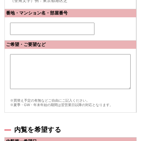
（全角文字）例：東京都港区芝
番地・マンション名・部屋番号
ご希望・ご要望など
※買替え予定の有無などご自由にご記入ください。
※夏季・GW・年末年始の期間は翌営業日以降の対応となります。
内覧を希望する