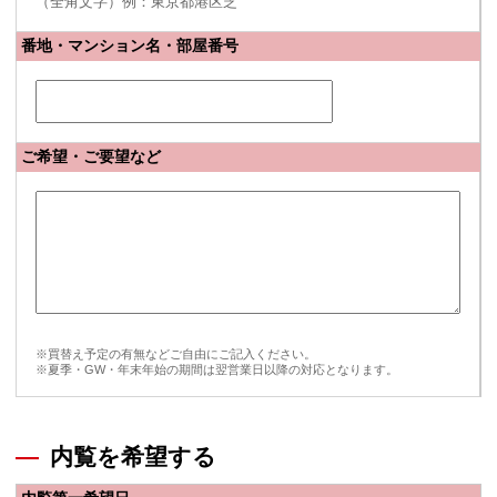
（全角文字）例：東京都港区芝
番地・マンション名・部屋番号
ご希望・ご要望など
※買替え予定の有無などご自由にご記入ください。
※夏季・GW・年末年始の期間は翌営業日以降の対応となります。
内覧を希望する