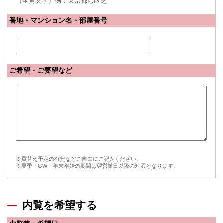
（全角文字）例：東京都港区芝
番地・マンション名・部屋番号
ご希望・ご要望など
※買替え予定の有無などご自由にご記入ください。
※夏季・GW・年末年始の期間は翌営業日以降の対応となります。
内覧を希望する