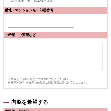
（全角文字）例：東京都港区芝
番地・マンション名・部屋番号
ご希望・ご要望など
※買替え予定の有無などご自由にご記入ください。
※夏季・GW・年末年始の期間は翌営業日以降の対応となります。
内覧を希望する