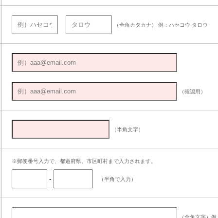
（全角カタカナ） 例：ハセコウ タロウ
（確認用）
（半角文字）
※郵便番号入力で、都道府県、市区町村まで入力されます。
-
（半角で入力）
（全角文字）例