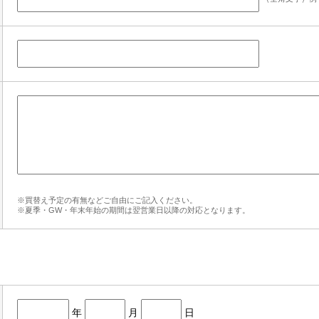
※買替え予定の有無などご自由にご記入ください。
※夏季・GW・年末年始の期間は翌営業日以降の対応となります。
年
月
日