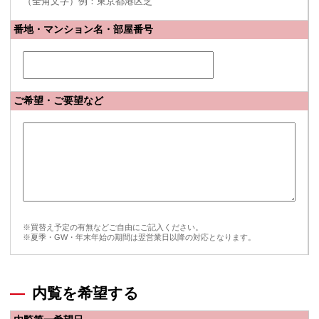
（全角文字）例：東京都港区芝
番地・マンション名・部屋番号
ご希望・ご要望など
※買替え予定の有無などご自由にご記入ください。
※夏季・GW・年末年始の期間は翌営業日以降の対応となります。
内覧を希望する