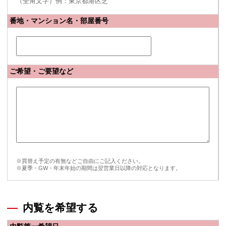
（全角文字）例：東京都港区芝
番地・マンション名・部屋番号
ご希望・ご要望など
※買替え予定の有無などご自由にご記入ください。
※夏季・GW・年末年始の期間は翌営業日以降の対応となります。
内覧を希望する