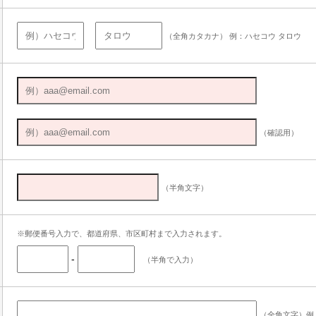
（全角カタカナ） 例：ハセコウ タロウ
（確認用）
（半角文字）
※郵便番号入力で、都道府県、市区町村まで入力されます。
-
（半角で入力）
（全角文字）例