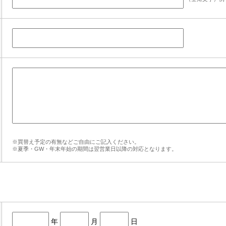
※買替え予定の有無などご自由にご記入ください。
※夏季・GW・年末年始の期間は翌営業日以降の対応となります。
年
月
日