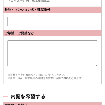
（全角文字）例：東京都港区芝
番地・マンション名・部屋番号
ご希望・ご要望など
※買替え予定の有無などご自由にご記入ください。
※夏季・GW・年末年始の期間は翌営業日以降の対応となります。
内覧を希望する