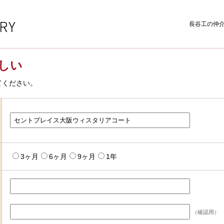
長谷工の仲
しい
てください。
3ヶ月
6ヶ月
9ヶ月
1年
（確認用）