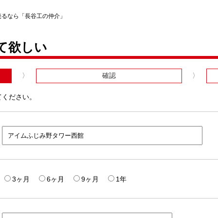
売るなら「長谷工の仲介」
て欲しい
確認
てください。
3ヶ月
6ヶ月
9ヶ月
1年