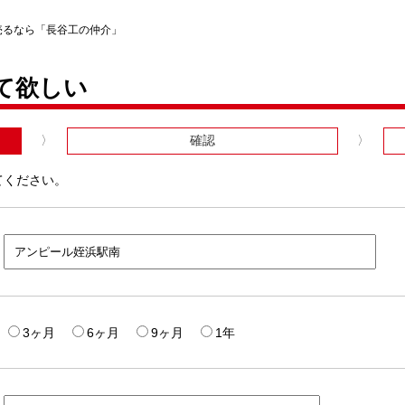
売るなら「長谷工の仲介」
て欲しい
確認
てください。
3ヶ月
6ヶ月
9ヶ月
1年