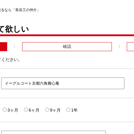
売るなら「長谷工の仲介」
て欲しい
確認
てください。
3ヶ月
6ヶ月
9ヶ月
1年