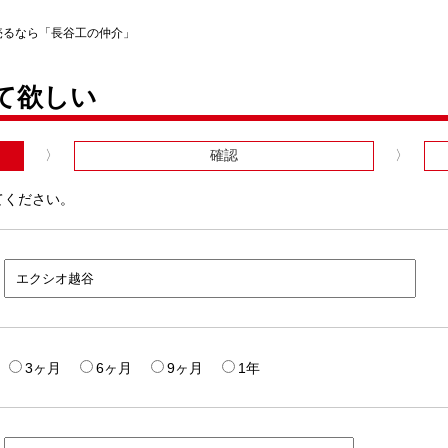
売るなら「長谷工の仲介」
て欲しい
確認
てください。
3ヶ月
6ヶ月
9ヶ月
1年